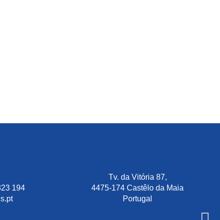
Tv. da Vitória 87,
823 194
4475-174 Castêlo da Maia
s.pt
Portugal