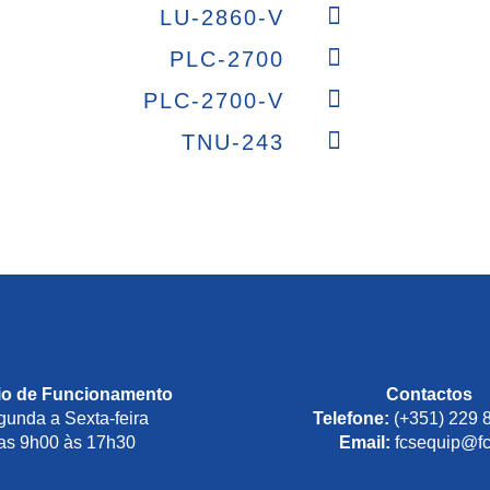
LU-2860-V
PLC-2700
PLC-2700-V
TNU-243
io de Funcionamento
Contactos
unda a Sexta-feira
Telefone:
(+351) 229 
as 9h00 às 17h30
Email:
fcsequip@fc